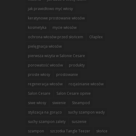
jak prawidłowo myć włosy
keratynowe prostowanie włosów
kosmetyka
mycie włosów
ochrona włosów przed słońcem
Olaplex
pielęgnacja włosów
pierwsza wizyta w Salonie Cesare
porowatość włosów
produkty
proste włosy
prostowanie
regeneracja włosów
rozjaśnianie włosów
Salon Cesare
Salon Cesare opinie
siwe włosy
siwienie
Steampod
stylizacja na gorąco
suchy szampon wady
suchy szampon zalety
suszenie
szampon
szczotka Tangle Teezer
słońce