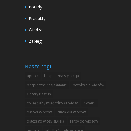
Porady
Produkty
Wiedza
Zabiegi
Nasze tagi
apteka
bezpieczna stylizacja
bezpieczne rozjaśnianie
botoks dla włosów
Cezary Paszun
co jeść aby mieć zdrowe włosy
Cover5
detoks włosów
dieta dla włosów
dlaczego włosy siwieją
farby do włosów
historia
jak dbać o włosy latem