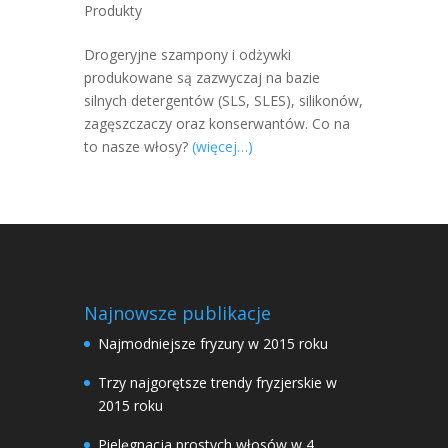
Produkty
Drogeryjne szampony i odżywki
produkowane są zazwyczaj na bazie
silnych detergentów (SLS, SLES), silikonów,
zagęszczaczy oraz konserwantów. Co na
to nasze włosy?
(więcej…)
Najnowsze publikacje
Najmodniejsze fryzury w 2015 roku
Trzy najgorętsze trendy fryzjerskie w
2015 roku
Pielęgnacja prostych włosów w 4