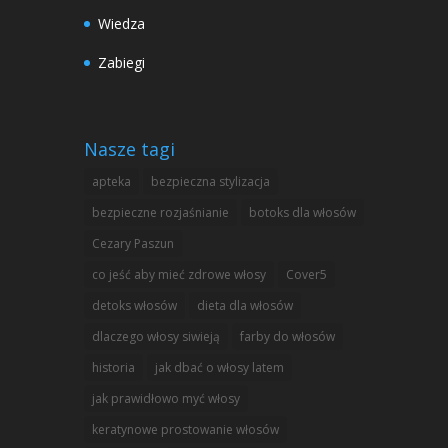
Wiedza
Zabiegi
Nasze tagi
apteka
bezpieczna stylizacja
bezpieczne rozjaśnianie
botoks dla włosów
Cezary Paszun
co jeść aby mieć zdrowe włosy
Cover5
detoks włosów
dieta dla włosów
dlaczego włosy siwieją
farby do włosów
historia
jak dbać o włosy latem
jak prawidłowo myć włosy
keratynowe prostowanie włosów