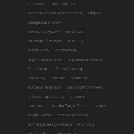
kosmetyka
mycie włosów
ochrona włosów przed słońcem
Olaplex
pielęgnacja włosów
pierwsza wizyta w Salonie Cesare
porowatość włosów
produkty
proste włosy
prostowanie
regeneracja włosów
rozjaśnianie włosów
Salon Cesare
Salon Cesare opinie
siwe włosy
siwienie
Steampod
stylizacja na gorąco
suchy szampon wady
suchy szampon zalety
suszenie
szampon
szczotka Tangle Teezer
słońce
Tangle Teezer
termoregeneracja
termoregeneracja włosów
trycholog
włosy
łysienie plackowate