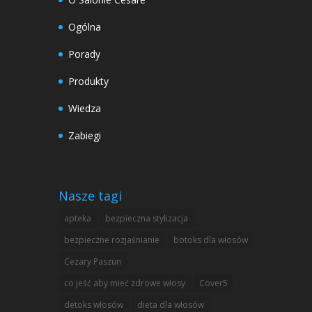
Ogólna
Porady
Produkty
Wiedza
Zabiegi
Nasze tagi
apteka
bezpieczna stylizacja
bezpieczne rozjaśnianie
botoks dla włosów
Cezary Paszun
co jeść aby mieć zdrowe włosy
Cover5
detoks włosów
dieta dla włosów