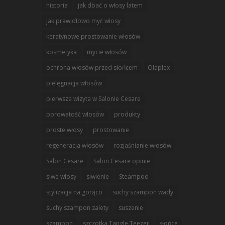
historia
jak dbać o włosy latem
jak prawidłowo myć włosy
keratynowe prostowanie włosów
kosmetyka
mycie włosów
ochrona włosów przed słońcem
Olaplex
pielęgnacja włosów
pierwsza wizyta w Salonie Cesare
porowatość włosów
produkty
proste włosy
prostowanie
regeneracja włosów
rozjaśnianie włosów
Salon Cesare
Salon Cesare opinie
siwe włosy
siwienie
Steampod
stylizacja na gorąco
suchy szampon wady
suchy szampon zalety
suszenie
szampon
szczotka Tangle Teezer
słońce