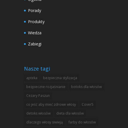
Porady
Produkty
Wiedza
Zabiegi
Nasze tagi
apteka
bezpieczna stylizacja
bezpieczne rozjaśnianie
botoks dla włosów
Cezary Paszun
co jeść aby mieć zdrowe włosy
Cover5
detoks włosów
dieta dla włosów
dlaczego włosy siwieją
farby do włosów