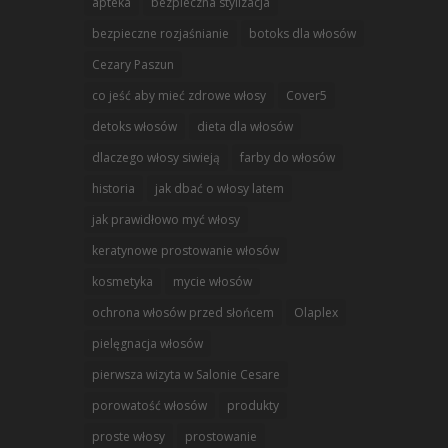
apteka
bezpieczna stylizacja
bezpieczne rozjaśnianie
botoks dla włosów
Cezary Paszun
co jeść aby mieć zdrowe włosy
Cover5
detoks włosów
dieta dla włosów
dlaczego włosy siwieją
farby do włosów
historia
jak dbać o włosy latem
jak prawidłowo myć włosy
keratynowe prostowanie włosów
kosmetyka
mycie włosów
ochrona włosów przed słońcem
Olaplex
pielęgnacja włosów
pierwsza wizyta w Salonie Cesare
porowatość włosów
produkty
proste włosy
prostowanie