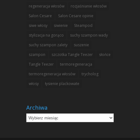
regeneracja włosów
rozjaśnianie włosów
Salon Cesare
Salon Cesare opinie
siwe włosy
siwienie
Steampod
stylizacja na gorąco
suchy szampon wady
suchy szampon zalety
suszenie
szampon
szczotka Tangle Teezer
słońce
Tangle Teezer
termoregeneracja
termoregeneracja włosów
trycholog
włosy
łysienie plackowate
Archiwa
Archiwa