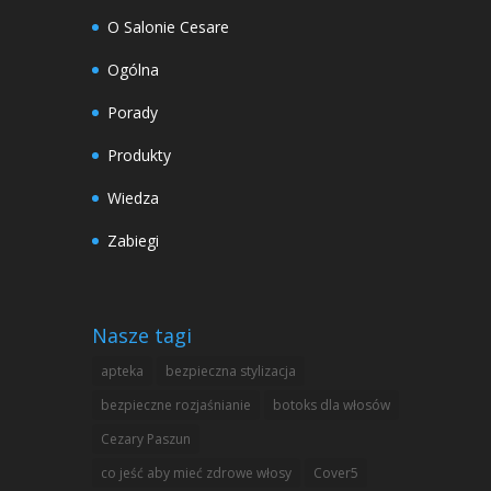
O Salonie Cesare
Ogólna
Porady
Produkty
Wiedza
Zabiegi
Nasze tagi
apteka
bezpieczna stylizacja
bezpieczne rozjaśnianie
botoks dla włosów
Cezary Paszun
co jeść aby mieć zdrowe włosy
Cover5