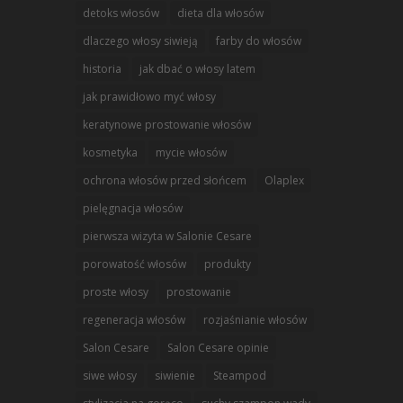
detoks włosów
dieta dla włosów
dlaczego włosy siwieją
farby do włosów
historia
jak dbać o włosy latem
jak prawidłowo myć włosy
keratynowe prostowanie włosów
kosmetyka
mycie włosów
ochrona włosów przed słońcem
Olaplex
pielęgnacja włosów
pierwsza wizyta w Salonie Cesare
porowatość włosów
produkty
proste włosy
prostowanie
regeneracja włosów
rozjaśnianie włosów
Salon Cesare
Salon Cesare opinie
siwe włosy
siwienie
Steampod