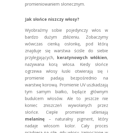
promieniowaniem słonecznym.
Jak słońce niszczy włosy?
Wyobraźmy sobie pojedynczy włos w
bardzo dużym zbliżeniu. Zobaczymy
wówczas cienką osłonkę, pod którą
znajduje się warstwa ściśle do siebie
przylegających,
keratynowych włókien
,
nazywana korą włosa. Kiedy słońce
ogrzewa włosy łuski otwierają się i
promienie padają bezpośrednio na
warstwę korową. Promienie UV uszkadzają
tym samym białko, będące głównym
budulcem włosów. Ale to jeszcze nie
koniec zniszczeń wywołanych przez
słońce. Ciepłe promienie utleniają
melaninę
– naturalny pigment, który
nadaje włosom kolor. Cały proces
przybiera na sile, gdy włosy zamoczone w